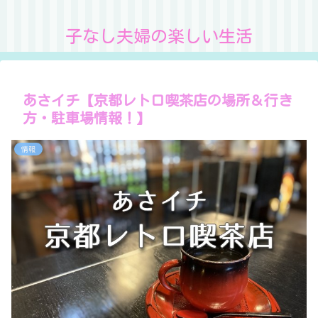
子なし夫婦の楽しい生活
あさイチ【京都レトロ喫茶店の場所＆行き
方・駐車場情報！】
情報