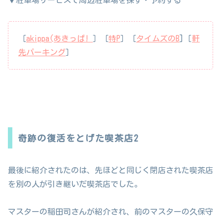
▼駐車場サービスで周辺駐車場を探す・予約する
［
akippa(あきっぱ!
］［
特P
］［
タイムズのB
]［
軒
先パーキング
］
奇跡の復活をとげた喫茶店2
最後に紹介されたのは、先ほどと同じく閉店された喫茶店
を別の人が引き継いだ喫茶店でした。
マスターの稲田司さんが紹介され、前のマスターの久保守