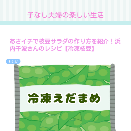
子なし夫婦の楽しい生活
あさイチで枝豆サラダの作り方を紹介！浜
内千波さんのレシピ【冷凍枝豆】
レシピ