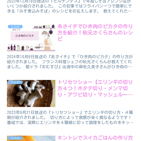
2023年12月18日放送の『ヒルナンデス』で年越しそばアレンジ法が
いくつか紹介されました。 この記事ではフライパン一つで簡単にで
きる「みそ煮込みそば」のレシピをお伝えします。 教えてくれたの
はそば好きで有名なDEENの池森秀一（いけもりし...
あさイチでひき肉のピカタの作り
レシピ
方を紹介！秋元さくらさんのレシ
ピ
2024年10月8日放送の『あさイチ』で「ひき肉のピカタ」の作り方が
紹介されました。 フランス料理シェフの秋元さくらんが教えてくれ
ました。 朝ドラ『おむすび』出演中の麻生久美子さんがひき肉のピ
カタ作りに挑戦しました！ ひき肉のピカタのレシピ...
トリセツショー【エリンギの切り
レシピ
方４つ！ホタテ切り・メンマ切
り・アワビ切り・マッシュルーム
切り】
2023年9月21日放送の『トリセツショー』でエリンギの切り方・４種
類が紹介されました。 切り方によって食感が全く異なるようです！
番組では、実際にエリンギを４種類に切って調理をしたものをキッチ
ンカーで出したところ、食べたお客さんが、「マイ...
キントレでスイカごはんの作り方
レシピ