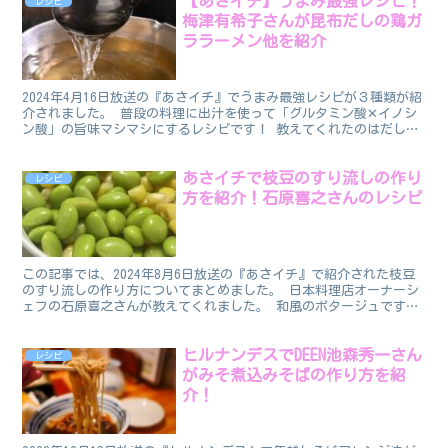
【あさイチ】うまみ最強レシピ！
レシピ
梅津有希子さんが昆布だしの鶏ガ
ララーメン他を紹介
2024年4月16日放送の『あさイチ』でうまみ最強レシピが３種類が紹
介されました。 普段の料理に出汁を使って「グルタミン酸✕イノシ
ン酸」の旨味マシマシにするレシピです！ 教えてくれたのはだし愛
好家でライターの梅津有希子さんです。 うまみ最強...
あさイチで枝豆のすり流しの作り
レシピ
方を紹介！石原喜之さんのレシピ
この記事では、2024年8月6日放送の『あさイチ』で紹介された枝豆
のすり流しの作り方についてまとめました。 日本料理店オーナーシ
ェフの石原喜之さんが教えてくれました。 和風のポタージュです。
枝豆のすり流しのレシピ 番組で紹介された枝豆のす...
ヒルナンデスでDEEN池森秀一さん
レシピ
がみそ煮込みそばの作り方を紹
介！