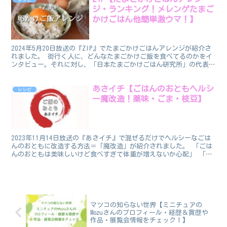
ジ・ランキング！メレンゲたまご
かけごはん他簡単激ウマ！】
2024年5月20日放送の『ZIP』でたまごかけごはんアレンジが紹介さ
れました。 街行く人に、どんなたまごかけご飯を食べてるのかをイ
ンタビュー。それに対し、「日本たまごかけごはん研究所」の代表理
事・上野貴史さんがレシピを判定＆コメントしまし...
あさイチ【ごはんのおともヘルシ
レシピ
ー魔改造！薬味・ごま・枝豆】
2023年11月14日放送の『あさイチ』で混ぜるだけでヘルシーなごは
んのおともに改造する方法＝「魔改造」が紹介されました。 「ごは
んのおともは美味しいけど食べすぎて体重が増えないか心配」 「塩
分のとりすぎが気になるわ」 という人も多いのでは...
マツコの知らない世界【ミニチュアの
Mozuさんのプロフィール・経歴＆賞歴や
作品・展覧会情報をチェック！】