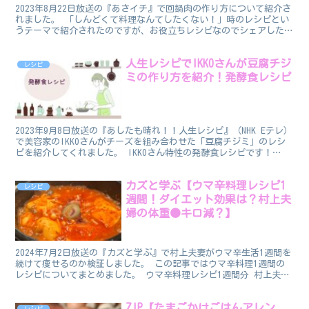
2023年8月22日放送の『あさイチ』で回鍋肉の作り方について紹介さ
れました。 「しんどくて料理なんてしたくない！」時のレシピとい
うテーマで紹介されたのですが、お役立ちレシピなのでシェアしたい
と思います。 なお、このレシピを教えてくれたのは...
人生レシピでIKKOさんが豆腐チジ
レシピ
ミの作り方を紹介！発酵食レシピ
2023年9月8日放送の『あしたも晴れ！！人生レシピ』（NHK Eテレ）
で美容家のIKKOさんがチーズを組み合わせた「豆腐チジミ」のレシ
ピを紹介してくれました。 IKKOさん特性の発酵食レシピです！
↓IKKOさんの著書↓
カズと学ぶ【ウマ辛料理レシピ1
レシピ
週間！ダイエット効果は？村上夫
婦の体重●キロ減？】
2024年7月2日放送の『カズと学ぶ』で村上夫妻がウマ辛生活1週間を
続けて痩せるのか検証しました。 この記事ではウマ辛料理1週間の
レシピについてまとめました。 ウマ辛料理レシピ1週間分 村上夫妻
のウマ辛料理1週間のレシピです。 辛さの世界旅...
ZIP【たまごかけごはんアレン
レシピ