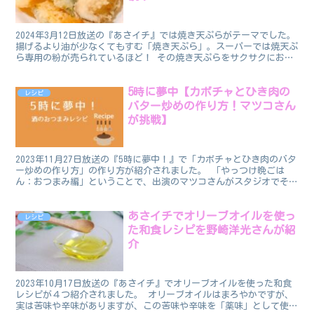
2024年3月12日放送の『あさイチ』では焼き天ぷらがテーマでした。
揚げるより油が少なくてもすむ「焼き天ぷら」。スーパーでは焼天ぷ
ら専用の粉が売られているほど！ その焼き天ぷらをサクサクにおい
しく焼く方法（焼き方）とコツが紹介されました！...
5時に夢中【カボチャとひき肉の
レシピ
バター炒めの作り方！マツコさん
が挑戦】
2023年11月27日放送の『5時に夢中！』で「カボチャとひき肉のバタ
ー炒めの作り方」の作り方が紹介されました。 「やっつけ晩ごは
ん：おつまみ編」ということで、出演のマツコさんがスタジオでその
場で作って見せてくれました。 今回はおつまみのレ...
あさイチでオリーブオイルを使っ
レシピ
た和食レシピを野崎洋光さんが紹
介
2023年10月17日放送の『あさイチ』でオリーブオイルを使った和食
レシピが４つ紹介されました。 オリーブオイルはまろやかですが、
実は苦味や辛味がありますが、この苦味や辛味を「薬味」として使っ