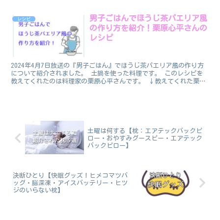
た和食レシピです。 教えてくれたのは和食の巨匠の...
男子ごはんでほうじ茶パエリア風
レシピ
の作り方を紹介！栗原心平さんの
レシピ
2024年4月7日放送の『男子ごはん』でほうじ茶パエリア風の作り方
について紹介されました。 土鍋を使った料理です。 このレシピを
教えてくれたのは料理家の栗原心平さんです。 ↓教えてくれた栗原
心平さんの著書↓ 「土鍋✕ほうじ茶」のレシピって気...
土曜は何する【枕：エアテックバックピ
ロー・おやすみグースピー・エアテック
バックピロー】
決断ひとり【快眠グッズ！ヒメコマツバ
ッグ・脳深凍・アイスバッテリー・ヒツ
ジのいらない枕】