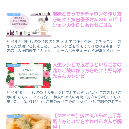
趣味どきっでチチャロンの作り方
レシピ
を紹介！按田優子さんのレシピ |
シェフの休日しあわせごはん
2024年7月9日放送の『趣味どきっ!』でペルー料理「チチャロン」の
作り方が紹介されました。 このレシピを教えてくれたのはギョーザ
店店主の按田優子さんです。 ホームパーティーでお友達をおもてな
しするために按田さんが「チチャロン」を作る様子が...
人生レシピで塩ざけといりごまの
レシピ
混ぜご飯の作り方を紹介！野﨑洋
光さんのレシピ
2024年10月4日放送の『人生レシピで』で塩ざけといりごまの混ぜご
飯の作り方について紹介。 和食の達人の野﨑洋光さんが教えてくれ
ました。 塩ざけといりごまの混ぜご飯のレシピ 番組で紹介された
塩ざけといりごまの混ぜご飯のレシピです。 炊いた...
【あさイチ】焼き天ぷらの上手な
レシピ
焼き方とコツをさわけんさんが解
説！