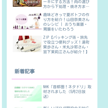
ーキにする方法！肉の選び
方から下処理・焼き方ま
で】
趣味どきっで夏ポトフの作
り方を紹介！山田奈美さん
のレシピ | おうち薬膳・
胃腸をいたわろう
ZIP【パッキング術・旅先
で役立つ便利グッズ！湯町
果歩さん・米丸沙耶さん・
宮下茉莉江さんが紹介！】
新着記事
NHK「首都圏！ネタドリ」取
材されました（5月2日放
送）