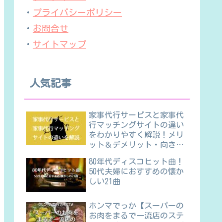
・
プライバシーポリシー
・
お問合せ
・
サイトマップ
人気記事
家事代行サービスと家事代
行マッチングサイトの違い
をわかりやすく解説！メリ
ット＆デメリット・向き不
向きほか
80年代ディスコヒット曲！
50代夫婦におすすめの懐か
しい21曲
ホンマでっか【スーパーの
お肉をまるで一流店のステ