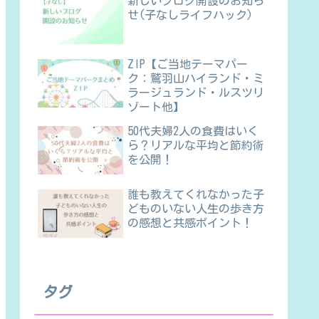
新しいブログ開設のお知ら
せ(子なしライフハック)
ZIP【ご当地テーマパー
ク：鷲羽山ハイランド・ミ
ラージュランド・ルスツリ
ゾート他】
50代夫婦2人の食費はいく
ら？リアルな平均と節約術
を公開！
誰も教えてくれなかった子
どものいない人生の歩き方
の感想と共感ポイント！
タグ