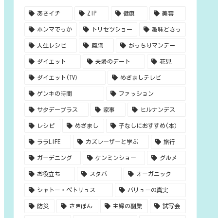
あさイチ
ZIP
健康
美容
ホンマでっか
トリセツショー
趣味どきっ
人生レシピ
薬膳
がっちりマンデー
ダイエット
夫婦のデート
花見
ダイエット(TV）
めざましテレビ
ゲンキの時間
ファッション
サタデープラス
家事
ヒルナンデス
レシピ
めざまし
子なしにおすすめ(本）
ララLIFE
カズレーザーと学ぶ
旅行
ガーデニング
ケンミンショー
グルメ
お役立ち
スタバ
オーガニック
シャトー・ペトリュス
バリューの真実
防災
さきぽん
主婦の副業
試写会