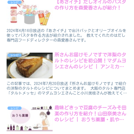
【あさイチ】だしオイルのパスタ
レシピ
の作り方を森愛香さんが紹介！
2024年4月16日放送の『あさイチ』で出汁パックとオリーブオイルを
使ってパスタを作る方法が紹介されました。 教えてくれたのはだし
専門店フードディレクターの森愛香さんです。
所さんお届けモノですで洋梨のタ
レシピ
ルトのレシピを初公開！マダムヨ
シエさんのレシピ | アンミカさ
んお気に入り
この記事では、2024年7月20日放送『所さんお届けモノです』で紹介
の洋梨のタルトのレシピについてまとめます。 大阪のタルト専門店
「タルトメッセ」のマダムヨシエさんこと小川美枝さんが教えてくれ
ました。 アンミカがさん駆け出しのモデル時代に通...
趣味どきっで豆腐のチーズみそ田
レシピ
楽の作り方を紹介！山田奈美さん
のレシピ | おうち薬膳・肌や喉
にうるおいを