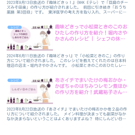
2023年9月13日放送の『趣味どきっ！』(NHK Eテレ）で「豆腐のチー
ズみそ田楽」の作り方が紹介されました。 前回に引き続き「おうち
薬膳 第3回目」です。 東洋医学の考え方を取り入れ、スーパーにあ
る食材を使い３つの手順で作れる「おうち薬...
趣味どきっで小松菜ときのこのお
レシピ
ひたしの作り方を紹介！堀内さや
かさんのレシピ | シェフの休日
しあわせごはん
2024年6月11日放送の『趣味どきっ!』で「小松菜ときのこ」の作り
方について紹介されました。 このレシピを教えてくれたのは日本料
理店の店主・堀内さやかさんです。 小松菜ときのこのおひたしレシ
ピ 番組で紹介された「小松菜ときのこのおひたし」...
あさイチでまいたけの梅おかか・
レシピ
かぼちゃのはちみつレモン煮ほか
の作り方を紹介！武蔵裕子さんの
副菜レシピ
2023年8月22日放送の『あさイチ』でまいたけの梅おかか他２品の作
り方について紹介されました。 メイン料理が決まっても副菜がなか
なか決まらないということはよくありますよね？ 特にしんどい日の
副菜づくりは面倒！ そんな時にピッタリのレンジで...