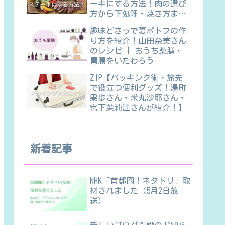
ーキにする方法！肉の選び
方から下処理・焼き方ま
で】
趣味どきっで夏ポトフの作
り方を紹介！山田奈美さん
のレシピ | おうち薬膳・
胃腸をいたわろう
ZIP【パッキング術・旅先
で役立つ便利グッズ！湯町
果歩さん・米丸沙耶さん・
宮下茉莉江さんが紹介！】
新着記事
NHK「首都圏！ネタドリ」取
材されました（5月2日放
送）