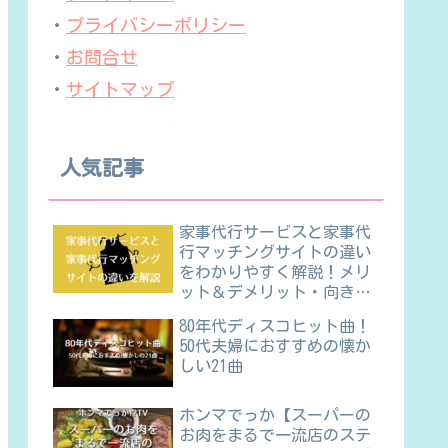
・
プライバシーポリシー
・
お問合せ
・
サイトマップ
人気記事
家事代行サービスと家事代
行マッチングサイトの違い
をわかりやすく解説！メリ
ット＆デメリット・向き不
向きほか
80年代ディスコヒット曲！
50代夫婦におすすめの懐か
しい21曲
ホンマでっか【スーパーの
お肉をまるで一流店のステ