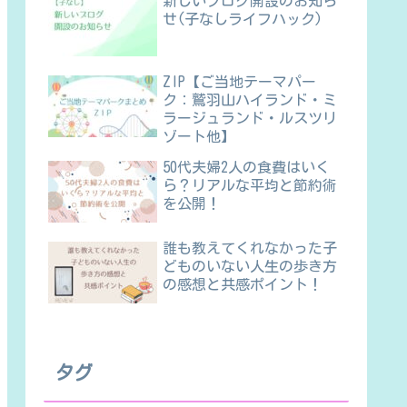
新しいブログ開設のお知ら
せ(子なしライフハック)
ZIP【ご当地テーマパー
ク：鷲羽山ハイランド・ミ
ラージュランド・ルスツリ
ゾート他】
50代夫婦2人の食費はいく
ら？リアルな平均と節約術
を公開！
誰も教えてくれなかった子
どものいない人生の歩き方
の感想と共感ポイント！
タグ