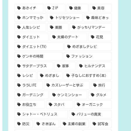
あさイチ
ZIP
健康
美容
ホンマでっか
トリセツショー
趣味どきっ
人生レシピ
薬膳
がっちりマンデー
ダイエット
夫婦のデート
花見
ダイエット(TV）
めざましテレビ
ゲンキの時間
ファッション
サタデープラス
家事
ヒルナンデス
レシピ
めざまし
子なしにおすすめ(本）
ララLIFE
カズレーザーと学ぶ
旅行
ガーデニング
ケンミンショー
グルメ
お役立ち
スタバ
オーガニック
シャトー・ペトリュス
バリューの真実
防災
さきぽん
主婦の副業
試写会