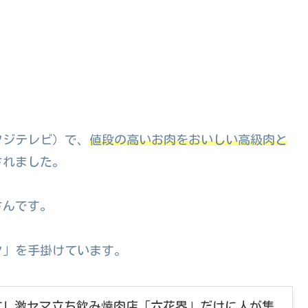
(フジテレビ）で、
値段の高いお肉をおいしい高級肉と
されました。
さんです。
タ」を手掛けています。
! 激セマ立ち飲み焼肉店「六花界」だけに人が集