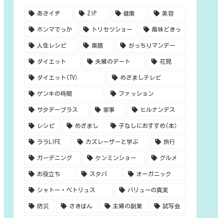
あさイチ
ZIP
健康
美容
ホンマでっか
トリセツショー
趣味どきっ
人生レシピ
薬膳
がっちりマンデー
ダイエット
夫婦のデート
花見
ダイエット(TV）
めざましテレビ
ゲンキの時間
ファッション
サタデープラス
家事
ヒルナンデス
レシピ
めざまし
子なしにおすすめ(本）
ララLIFE
カズレーザーと学ぶ
旅行
ガーデニング
ケンミンショー
グルメ
お役立ち
スタバ
オーガニック
シャトー・ペトリュス
バリューの真実
防災
さきぽん
主婦の副業
試写会