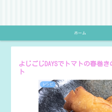
ホーム
よじごじDAYSでトマトの春巻
ト
レシピ