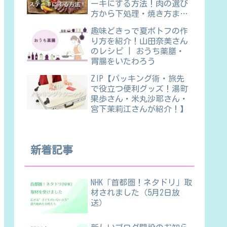
ーキにする方法！肉の選び
方から下処理・焼き方ま
で】
趣味どきっで夏ポトフの作
り方を紹介！山田奈美さん
のレシピ | おうち薬膳・
胃腸をいたわろう
ZIP【パッキング術・旅先
で役立つ便利グッズ！湯町
果歩さん・米丸沙耶さん・
宮下茉莉江さんが紹介！】
新着記事
NHK「首都圏！ネタドリ」取
材されました（5月2日放
送）