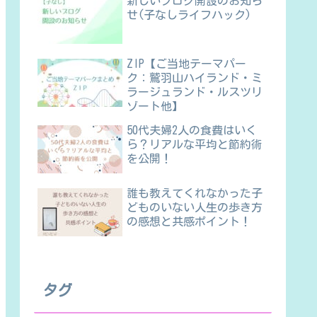
新しいブログ開設のお知ら
せ(子なしライフハック)
ZIP【ご当地テーマパー
ク：鷲羽山ハイランド・ミ
ラージュランド・ルスツリ
ゾート他】
50代夫婦2人の食費はいく
ら？リアルな平均と節約術
を公開！
誰も教えてくれなかった子
どものいない人生の歩き方
の感想と共感ポイント！
タグ