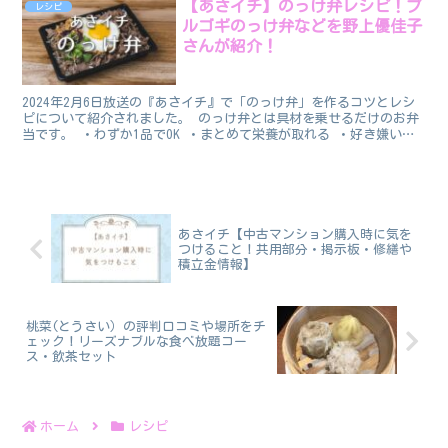
【あさイチ】のっけ弁レシピ！プ
レシピ
ルゴギのっけ弁などを野上優佳子
さんが紹介！
2024年2月6日放送の『あさイチ』で「のっけ弁」を作るコツとレシ
ピについて紹介されました。 のっけ弁とは具材を乗せるだけのお弁
当です。 ・わずか1品でOK ・まとめて栄養が取れる ・好き嫌い対
策◎ ・盛り付けはのせるだけ ・崩れない と、...
あさイチ【中古マンション購入時に気を
つけること！共用部分・掲示板・修繕や
積立金情報】
桃菜(とうさい）の評判口コミや場所をチ
ェック！リーズナブルな食べ放題コー
ス・飲茶セット
ホーム
レシピ