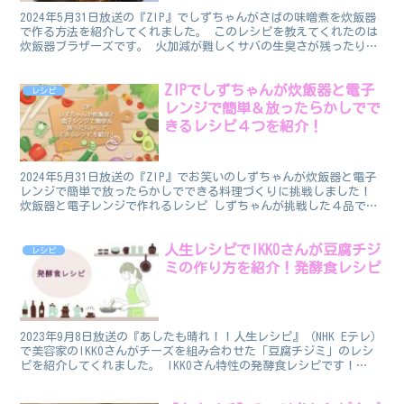
2024年5月31日放送の『ZIP』でしずちゃんがさばの味噌煮を炊飯器
で作る方法を紹介してくれました。 このレシピを教えてくれたのは
炊飯器ブラザーズです。 火加減が難しくサバの生臭さが残ったり、
落し蓋をしないとパサパサになってしまうこともあ...
ZIPでしずちゃんが炊飯器と電子
レシピ
レンジで簡単＆放ったらかしでで
きるレシピ４つを紹介！
2024年5月31日放送の『ZIP』でお笑いのしずちゃんが炊飯器と電子
レンジで簡単で放ったらかしでできる料理づくりに挑戦しました！
炊飯器と電子レンジで作れるレシピ しずちゃんが挑戦した４品で
す。 【炊飯器】肉じゃが（炊飯器ブラザーズ） 【...
人生レシピでIKKOさんが豆腐チジ
レシピ
ミの作り方を紹介！発酵食レシピ
2023年9月8日放送の『あしたも晴れ！！人生レシピ』（NHK Eテレ）
で美容家のIKKOさんがチーズを組み合わせた「豆腐チジミ」のレシ
ピを紹介してくれました。 IKKOさん特性の発酵食レシピです！
↓IKKOさんの著書↓