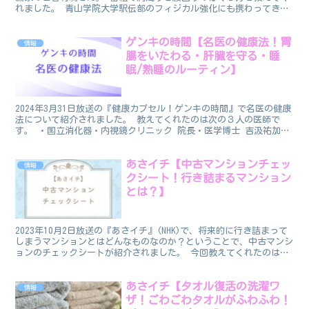
れました。 青山学院大学駅伝部のフィジカル強化にも携わってきた
そうです。 筋肉のほぐし方 ◤ 来週水曜よる時...
ゲンキの時間【名医の健康法！胃
情報
腸をいたわる・肝臓を守る・睡
眠/熟睡のルーティン】
2024年3月31日放送の『健康カプセル！ゲンキの時間』で名医の健康
法について紹介されました。 教えてくれたのは次の３人の医師で
す。 ・国立消化器・内視鏡クリニック 院長・医学博士 吉汲祐加子
先生 ・武蔵野赤十字病院 副院長 消化器内科部...
あさイチ【中古マンションチェッ
情報
クシート！行き詰まるマンション
とは？】
2023年10月2日放送の『あさイチ』(NHK)で、将来的に行き詰まって
しまうマンションとはどんなものなのか？ということで、中古マンシ
ョンのチェックシートが紹介されました。 今回教えてくれたのは、
マンション管理に詳しい大野稚佳子さんです。 ...
あさイチ【タオル復活の洗濯ワ
情報
ザ！ごわごわタオルがふわふわ！