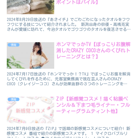
ポイントはパイル】
2024年8月29日放送の『あさイチ』でごわごわになったタオルをフワ
フワにする技について紹介されました。 新潟出身の俳優・高橋克実
さんが愛媛に訪れて、今治タオルでゴワゴワのタオルを復活させる方
法を伝授してもらいました。 教えてくれたのはタオ...
ホンマでっかTV【ぽっこりお腹解
情報
消したCRAZY COCOさんのくびれト
レーニングとは？】
2024年7月17日放送の『ホンマでっか！？TV』でぽっこりお腹を解消
してくびれを作るために、元客室乗務員で現在芸人さんのCRAZY
COCO（クレイジーココ）さんが効果抜群の３つのトレーニングを３
週間実践しました。 この記事ではそのトレー...
ZIP【新感覚コスメ！描く粘膜ペ
情報
ンシル＆下まつ毛ライナー・フル
ーティーグラムティント他】
2024年7月9日放送の『ZIP』で話題の新感覚コスメについて紹介! 新
感覚コスメ 番組で紹介の新感覚コスメです。 1 マイクロバブルリ